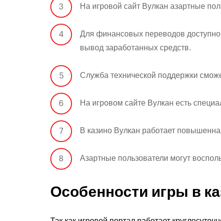
На игровой сайт Вулкан азартные пол
Для финансовых переводов доступно 
вывод заработанных средств.
Служба технической поддержки сможе
На игровом сайте Вулкан есть специа
В казино Вулкан работает повышенна
Азартные пользователи могут воспол
Особенности игры в к