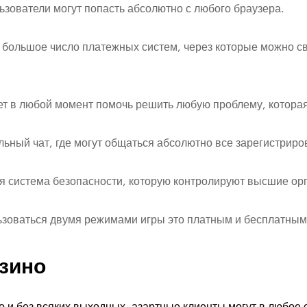
ьзователи могут попасть абсолютно с любого браузера.
большое число платежных систем, через которые можно св
т в любой момент помочь решить любую проблему, которая
льный чат, где могут общаться абсолютно все зарегистрир
я система безопасности, которую контролируют высшие ор
ьзоваться двумя режимами игры это платным и бесплатным
азино