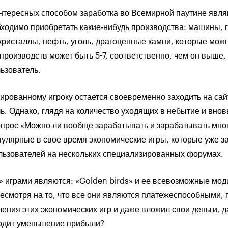
интересных способом заработка во Всемирной паутине явл
бходимо приобретать какие-нибудь производства: машины, 
кристаллы, нефть, уголь, драгоценные камни, которые можн
роизводств может быть 5-7, соответственно, чем он выше, 
ьзователь.
ированному игроку остается своевременно заходить на сайт
ь. Однако, глядя на количество уходящих в небытие и вно
опрос «Можно ли вообще зарабатывать и зарабатывать мно
пулярные в свое время экономические игры, которые уже 
ользователей на нескольких специализированных форумах.
 играми являются: «Golden birds» и ее всевозможные мод
 Несмотря на то, что все они являются платежеспособными, 
вления этих экономических игр и даже вложил свои деньги, 
ходит уменьшение прибыли?